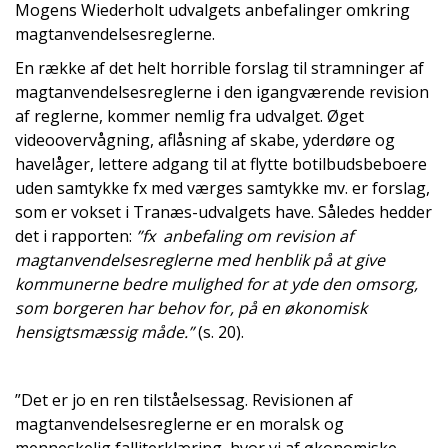
Mogens Wiederholt udvalgets anbefalinger omkring
magtanvendelsesreglerne.
En række af det helt horrible forslag til stramninger af
magtanvendelsesreglerne i den igangværende revision
af reglerne, kommer nemlig fra udvalget. Øget
videoovervågning, aflåsning af skabe, yderdøre og
havelåger, lettere adgang til at flytte botilbudsbeboere
uden samtykke fx med værges samtykke mv. er forslag,
som er vokset i Tranæs-udvalgets have. Således hedder
det i rapporten:
”fx anbefaling om revision af
magtanvendelsesreglerne med henblik på at give
kommunerne bedre mulighed for at yde den omsorg,
som borgeren har behov for, på en økonomisk
hensigtsmæssig måde.”
(s. 20).
”Det er jo en ren tilståelsessag. Revisionen af
magtanvendelsesreglerne er en moralsk og
menneskelig falliterklæring, hvor vi af økonomiske