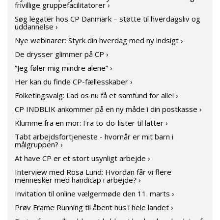
frivillige gruppefacilitatorer ›
Søg legater hos CP Danmark – støtte til hverdagsliv og
uddannelse ›
Nye webinarer: Styrk din hverdag med ny indsigt ›
De drysser glimmer på CP ›
”Jeg føler mig mindre alene” ›
Her kan du finde CP-fællesskaber ›
Folketingsvalg: Lad os nu få et samfund for alle! ›
CP INDBLIK ankommer på en ny måde i din postkasse ›
Klumme fra en mor: Fra to-do-lister til latter ›
Tabt arbejdsfortjeneste - hvornår er mit barn i
målgruppen? ›
At have CP er et stort usynligt arbejde ›
Interview med Rosa Lund: Hvordan får vi flere
mennesker med handicap i arbejde? ›
Invitation til online vælgermøde den 11. marts ›
Prøv Frame Running til åbent hus i hele landet ›