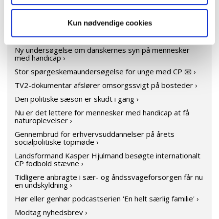
CP UNG holder community day ›
Pia Allerslev genvalgt til Danske
Handicaporganisationers bestyrelse ›
Kun nødvendige cookies
Støt CP Danmark når du tanker benzin ›
Ny undersøgelse om danskernes syn på mennesker
med handicap ›
Stor spørgeskemaundersøgelse for unge med CP 📧 ›
TV2-dokumentar afslører omsorgssvigt på bosteder ›
Den politiske sæson er skudt i gang ›
Nu er det lettere for mennesker med handicap at få
naturoplevelser ›
Gennembrud for erhvervsuddannelser på årets
socialpolitiske topmøde ›
Landsformand Kasper Hjulmand besøgte internationalt
CP fodbold stævne ›
Tidligere anbragte i sær- og åndssvageforsorgen får nu
en undskyldning ›
Hør eller genhør podcastserien 'En helt særlig familie' ›
Modtag nyhedsbrev ›