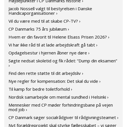
Højdepunkter i CP Danmarks historie ›
Jacob Nossell valgt til bestyrelsen i Danske
Handicaporganisationer ›
Vil du være med til at skabe CP-TV? ›
CP Danmarks 75 års jubilæum ›
Hvem er din favorit til Helene Elsass Prisen 2026? ›
Vi har ikke råd til at lade arbejdskraft gå tabt ›
Opdagelsestur i hjernen åbner nye døre ›
Søgte nedsat skoletid og fik rådet: ”Dump din eksamen”
›
Find den rette støtte til dit arbejdsliv ›
Nye regler for kompensation: Det skal du vide ›
Til kamp for bedre toiletforhold ›
Nordisk samarbejde om mental sundhed i Helsinki ›
Mennesker med CP møder forhindringsbane på vejen
mod job ›
CP Danmark søger socialrådgiver til rådgivningsteamet ›
Nyt forældreprojekt skal styrke fællesskabet – vi søger