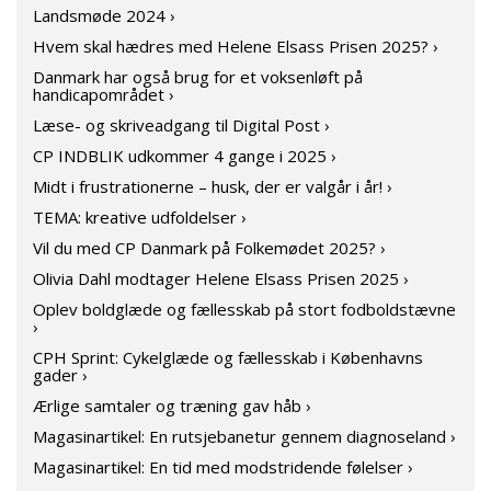
Landsmøde 2024 ›
Hvem skal hædres med Helene Elsass Prisen 2025? ›
Danmark har også brug for et voksenløft på
handicapområdet ›
Læse- og skriveadgang til Digital Post ›
CP INDBLIK udkommer 4 gange i 2025 ›
Midt i frustrationerne – husk, der er valgår i år! ›
TEMA: kreative udfoldelser ›
Vil du med CP Danmark på Folkemødet 2025? ›
Olivia Dahl modtager Helene Elsass Prisen 2025 ›
Oplev boldglæde og fællesskab på stort fodboldstævne
›
CPH Sprint: Cykelglæde og fællesskab i Københavns
gader ›
Ærlige samtaler og træning gav håb ›
Magasinartikel: En rutsjebanetur gennem diagnoseland ›
Magasinartikel: En tid med modstridende følelser ›