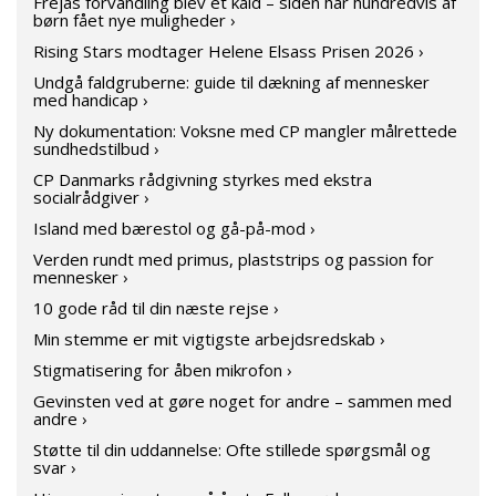
Frejas forvandling blev et kald – siden har hundredvis af
børn fået nye muligheder ›
Rising Stars modtager Helene Elsass Prisen 2026 ›
Undgå faldgruberne: guide til dækning af mennesker
med handicap ›
Ny dokumentation: Voksne med CP mangler målrettede
sundhedstilbud ›
CP Danmarks rådgivning styrkes med ekstra
socialrådgiver ›
Island med bærestol og gå-på-mod ›
Verden rundt med primus, plaststrips og passion for
mennesker ›
10 gode råd til din næste rejse ›
Min stemme er mit vigtigste arbejdsredskab ›
Stigmatisering for åben mikrofon ›
Gevinsten ved at gøre noget for andre – sammen med
andre ›
Støtte til din uddannelse: Ofte stillede spørgsmål og
svar ›