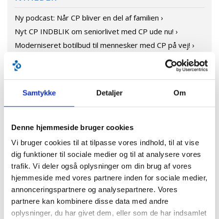
Ny podcast: Når CP bliver en del af familien ›
Nyt CP INDBLIK om seniorlivet med CP ude nu! ›
Moderniseret botilbud til mennesker med CP på vej! ›
På cykel til Paris ›
CP Danmark får ny direktør ›
CP Danmark på Folkemødet 2024 ›
Samtykke
Detaljer
Om
Katastrofal politisk aftale om handicapområdet ›
Ny pårørendeundersøgelse ›
Demonstration den 22. maj ›
Denne hjemmeside bruger cookies
CP Danmark skriver under på åbent brev til regeringen ›
Vi bruger cookies til at tilpasse vores indhold, til at vise
Udkast fra forhandlinger om ny aftale for
dig funktioner til sociale medier og til at analysere vores
handicapområdet bekymrer! ›
trafik. Vi deler også oplysninger om din brug af vores
Emma Lund vinder Helene Elsass Prisen 2024 ›
hjemmeside med vores partnere inden for sociale medier,
annonceringspartnere og analysepartnere. Vores
Tranæs-udvalget er udkommet med sin endelige
partnere kan kombinere disse data med andre
rapport
oplysninger, du har givet dem, eller som de har indsamlet