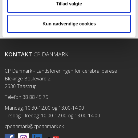
Arv og testamente ›
Tillad valgte
Sådan bruger vi dit bidrag ›
Tank OK og støt CP Danmark ›
Kun nødvendige cookies
KONTAKT
CP
DANMARK
CP Danmark - Landsforeningen for cerebral parese
Blekinge Boulevard 2
2630 Taastrup
Telefon 38 88 45 75
Mandag: 10.30-12.00 og 13.00-14.00
Tirsdag - fredag: 10.00-12.00 og 13.00-14.00
cpdanmark@cpdanmark.dk