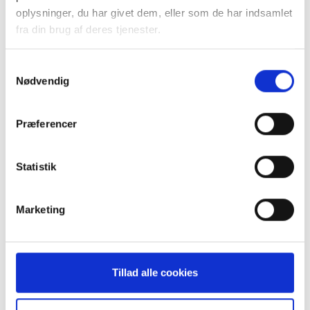
STØT MED BIDRAG
oplysninger, du har givet dem, eller som de har indsamlet
fra din brug af deres tjenester.
Sidst opdateret:
6. januar 2026 kl.09:43
Samtykkevalg
Nødvendig
BLIV MEDLEM ›
Præferencer
FÅ RÅDGIVNING ›
Statistik
KURSER & ARRANGEMENTER ›
Marketing
STØT OS
Bliv fast bidragsyder ›
Tillad alle cookies
Enkeltbidrag