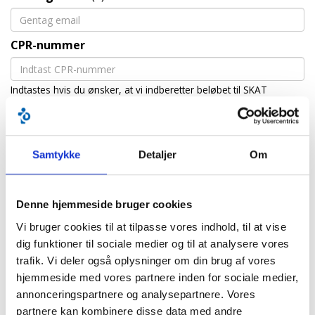
CPR-nummer
Indtastes hvis du ønsker, at vi indberetter beløbet til SKAT
Beløb
(*)
Samtykke
Detaljer
Om
Andet beløb
Denne hjemmeside bruger cookies
Besked til CP Danmark
Vi bruger cookies til at tilpasse vores indhold, til at vise
dig funktioner til sociale medier og til at analysere vores
trafik. Vi deler også oplysninger om din brug af vores
Jeg accepterer CP Danmarks
handelsbetingelser
og
hjemmeside med vores partnere inden for sociale medier,
privatlivspolitik
.
annonceringspartnere og analysepartnere. Vores
partnere kan kombinere disse data med andre