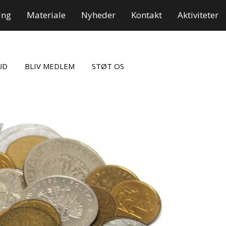
Ung
Materiale
Nyheder
Kontakt
Aktiviteter
UD
BLIV MEDLEM
STØT OS