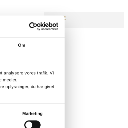
ÆLDRE
ge
t
ghed
Om
kan
 at analysere vores trafik. Vi
ask
e medier,
e oplysninger, du har givet
Marketing
r du