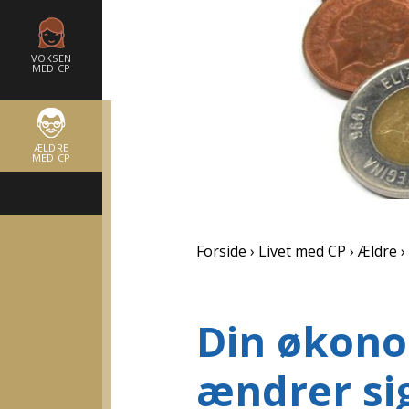
VOKSEN
MED CP
ÆLDRE
MED CP
Forside
Livet med CP
Ældre
Din økono
ændrer si