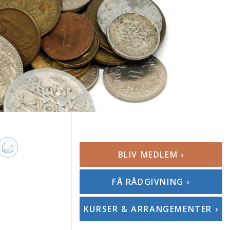
BLIV MEDLEM ›
FÅ RÅDGIVNING ›
KURSER & ARRANGEMENTER ›