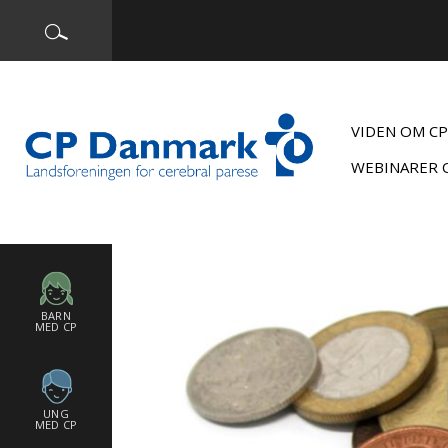
VIDEN OM CP
WEBINARER 
BARN
MED CP
UNG
MED CP