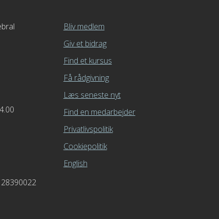
bral
Bliv medlem
Giv et bidrag
Find et kursus
Få rådgivning
Læs seneste nyt
14.00
Find en medarbejder
Privatlivspolitik
Cookiepolitik
English
0128390022