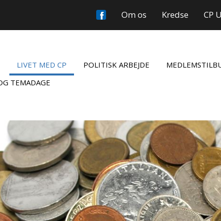
Om os
Kredse
CP 
LIVET MED CP
POLITISK ARBEJDE
MEDLEMSTILB
OG TEMADAGE