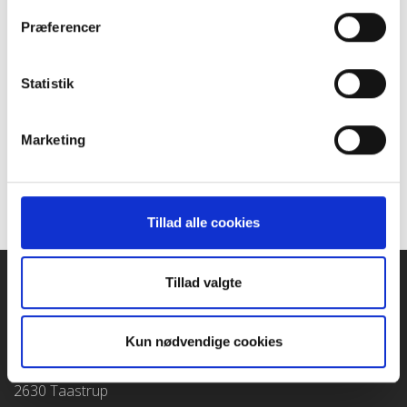
Kommunikation uden talesprog ›
Præferencer
Hjælpemidler ›
Mere viden om cerebral parese ›
Statistik
Forløbsbeskrivelse for børn og unge med cerebral
parese
De syv anbefalinger ›
Marketing
Læs hele forløbsbeskrivelsen fra Socialstyrelsen
Det mener CP Danmark ›
Tillad alle cookies
Tillad valgte
KONTAKT
CP
DANMARK
Kun nødvendige cookies
CP Danmark - Landsforeningen for cerebral parese
Blekinge Boulevard 2
2630 Taastrup