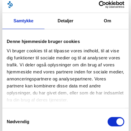
BLIV MEDLEM ›
FÅ RÅDGIVNING ›
Samtykke
Detaljer
Om
KURSER & ARRANGEMENTER ›
Denne hjemmeside bruger cookies
Vi bruger cookies til at tilpasse vores indhold, til at vise
VIDEN OM CEREBRAL PARESE
dig funktioner til sociale medier og til at analysere vores
trafik. Vi deler også oplysninger om din brug af vores
Hvad er cerebral parese? ›
hjemmeside med vores partnere inden for sociale medier,
Typer af cerebral parese ›
annonceringspartnere og analysepartnere. Vores
Diagnosen ›
partnere kan kombinere disse data med andre
Grader ›
oplysninger, du har givet dem, eller som de har indsamlet
fra din brug af deres tjenester.
Behandling ›
Årsager ›
Samtykkevalg
Hvad er kognitive vanskeligheder? ›
Nødvendig
Træning ›