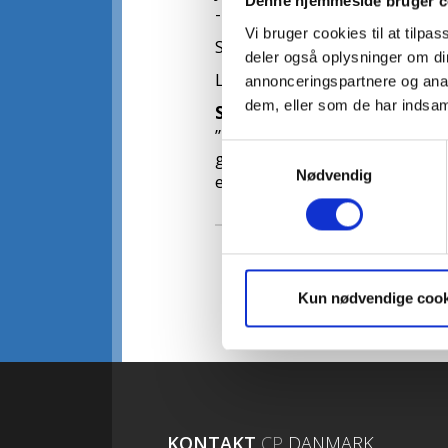
Denne hjemmeside bruger c
- 5 % på gældende priser ved
Vi bruger cookies til at tilpas
Slutrengøring og WIFI er med 
deler også oplysninger om di
Læs meget mere og book fer
annonceringspartnere og anal
dem, eller som de har indsaml
Sådan booker du med rabat
”Medlemsnummer CP Danmark
Samtykkevalg
gæsteinformation. Den korrek
Nødvendig
efterfølgende modtager.
Kun nødvendige cook
KONTAKT
CP
DANMARK