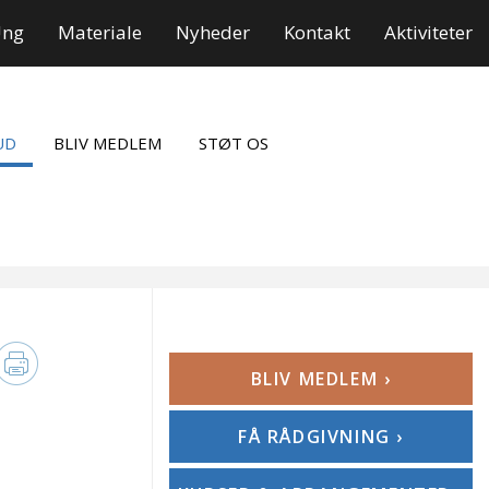
Ung
Materiale
Nyheder
Kontakt
Aktiviteter
UD
BLIV MEDLEM
STØT OS
BLIV MEDLEM ›
FÅ RÅDGIVNING ›