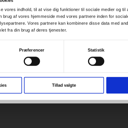
ookies
 ophold under 3 overnatninger
se vores indhold, til at vise dig funktioner til sociale medier og til
i prisen - energiforbrug betales efter forbrug.
n brug af vores hjemmeside med vores partnere inden for social
iehusene på:
www.dronningensferieby.dk
ysepartnere. Vores partnere kan kombinere disse data med andr
et fra din brug af deres tjenester.
:
Når du booker et feriehus, skal du skrive teksten
 (indsæt dit medlemsnummer)” i kommentar-feltet un
te pris med rabat vil fremgå af den ordrebekræftelse, d
Præferencer
Statistik
Sidst opdateret:
3. november 2022 kl
ies
Tillad valgte