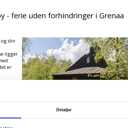
 - ferie uden forhindringer i Grenaa
 og din
e ligger
 med
et er
får du
r
Detaljer
r
mber,
neder