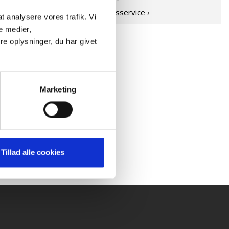
Medlemsservice ›
 at analysere vores trafik. Vi
e medier,
e oplysninger, du har givet
der
u
Marketing
.14:34
Tillad alle cookies