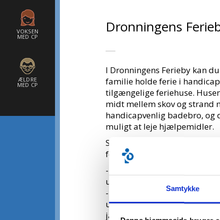
Dronningens Ferieby
VOKSEN
MED CP
I Dronningens Ferieby kan du
ÆLDRE
familie holde ferie i handicap
MED CP
tilgængelige feriehuse. Husen
midt mellem skov og strand
handicapvenlig badebro, og d
muligt at leje hjælpemidler.
Som medlem af CP Danmark 
følgende rabatter:
- 15 % på gældende priser fo
ugeophold dog
Samtykke
- 20 % på gældende priser fo
ugeophold i november, dece
januar, februar og marts må