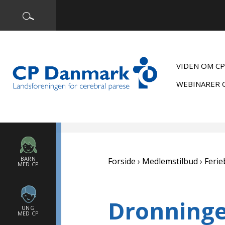
VIDEN OM CP
WEBINARER 
BARN
Forside
Medlemstilbud
Ferie
MED CP
Dronninge
UNG
MED CP