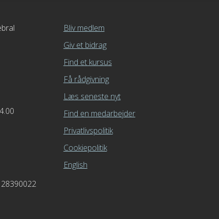
bral
Bliv medlem
Giv et bidrag
Find et kursus
Få rådgivning
Læs seneste nyt
14.00
Find en medarbejder
Privatlivspolitik
Cookiepolitik
English
0128390022