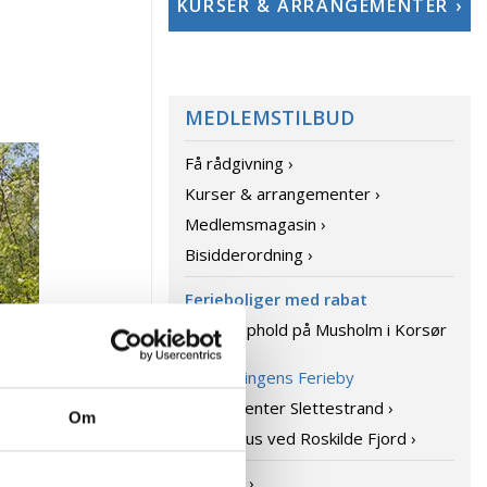
KURSER & ARRANGEMENTER ›
MEDLEMSTILBUD
Få rådgivning ›
Kurser & arrangementer ›
Medlemsmagasin ›
Bisidderordning ›
Ferieboliger med rabat
Ferieophold på Musholm i Korsør
›
Dronningens Ferieby
Feriecenter Slettestrand ›
Om
Feriehus ved Roskilde Fjord ›
Legater ›