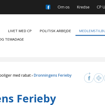
Om os
Kredse
CP 
LIVET MED CP
POLITISK ARBEJDE
MEDLEMSTILB
OG TEMADAGE
boliger med rabat
Dronningens Ferieby
ns Ferieby