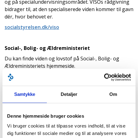
og på specialundervisningsområdet. VISOs rådgivning
bidrager til, at den specialiserede viden kommer til gavn
dér, hvor behovet er.
socialstyrelsen.dk/viso
Social-, Bolig- og Ældreministeriet
Du kan finde viden og lovstof på Social-, Bolig- og
Ældreministeriets hjemmeside.
Social-, Bolig- og Ældreministeriet
Samtykke
Detaljer
Om
Social- og Boligstyrelsen
Du kan finde forskellige brugbare guides på Social og
Boligstyrelsens side.
Denne hjemmeside bruger cookies
Læs fx. deres
'Guide til hjælp og støtte for forældre
Vi bruger cookies til at tilpasse vores indhold, til at vise
til børn med handicap (2024)'
dig funktioner til sociale medier og til at analysere vores