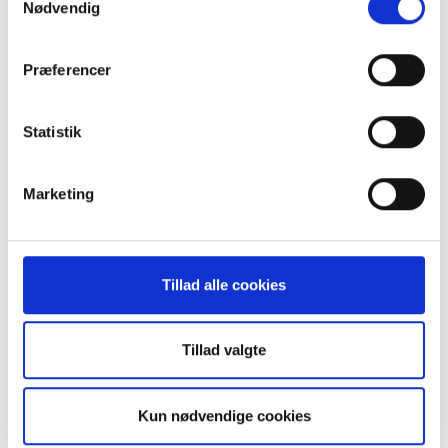
Nødvendig
BLIV MEDLEM ›
Præferencer
FÅ RÅDGIVNING ›
Statistik
KURSER & ARRANGEMENTER ›
Marketing
VIDEN OM CEREBRAL PARESE
Hvad er cerebral parese? ›
Tillad alle cookies
Typer af cerebral parese ›
Tillad valgte
Diagnosen
Symptomer ›
Konsekvenser og senfølger ›
Kun nødvendige cookies