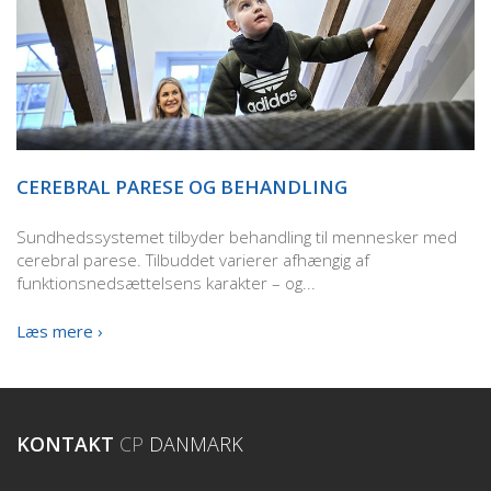
CEREBRAL PARESE OG BEHANDLING
Sundhedssystemet tilbyder behandling til mennesker med
cerebral parese. Tilbuddet varierer afhængig af
funktionsnedsættelsens karakter – og...
Læs mere ›
KONTAKT
CP
DANMARK