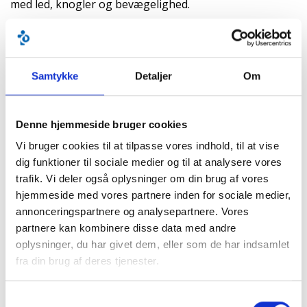
med led, knogler og bevægelighed.
Du kan læse mere om opfølgningsprogrammet på
www.cpop.dk
Du kan også læse nærmere om
Samtykke
Detaljer
Om
opfølgningsprogrammet på www.cpguiden.dk
Denne hjemmeside bruger cookies
Voksne med cerebral parese
Vi bruger cookies til at tilpasse vores indhold, til at vise
Der eksisterer ikke et tilsvarende opfølgningsprogram
dig funktioner til sociale medier og til at analysere vores
som CPOP for unge over 15 år og voksne med cerebral
trafik. Vi deler også oplysninger om din brug af vores
parese. Her vil den praktiserende læge eller neurolog
hjemmeside med vores partnere inden for sociale medier,
være tovholder, når der opstår vanskeligheder, som
annonceringspartnere og analysepartnere. Vores
kræver behandling, træning eller hjælpemidler.
partnere kan kombinere disse data med andre
Få støtte, hjælp og rådgivning - bliv støttemedlem
oplysninger, du har givet dem, eller som de har indsamlet
fra din brug af deres tjenester.
Sidst opdateret:
18. maj 2026 kl.14:03
Samtykkevalg