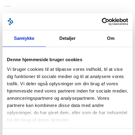
Sidst opdateret:
21. marts 2025 kl.10:33
BLIV MEDLEM ›
Samtykke
Detaljer
Om
FÅ RÅDGIVNING ›
Denne hjemmeside bruger cookies
KURSER & ARRANGEMENTER ›
Vi bruger cookies til at tilpasse vores indhold, til at vise
dig funktioner til sociale medier og til at analysere vores
trafik. Vi deler også oplysninger om din brug af vores
hjemmeside med vores partnere inden for sociale medier,
KREDSE
annonceringspartnere og analysepartnere. Vores
partnere kan kombinere disse data med andre
Storkøbenhavn ›
oplysninger, du har givet dem, eller som de har indsamlet
Nordsjælland ›
fra din brug af deres tjenester.
Roskilde