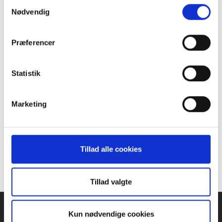
Samtykkevalg
Nordvestsjælland ›
Nødvendig
Storstrøm ›
Bornholm ›
Præferencer
Fyn ›
Sønderjylland ›
Statistik
Sydvestjylland ›
Sydøstjylland ›
Marketing
Vestjylland ›
Midtjylland ›
Østjylland ›
Nordøstjylland ›
Tillad alle cookies
Nordjylland ›
Tillad valgte
Kun nødvendige cookies
KONTAKT
CP
DANMARK