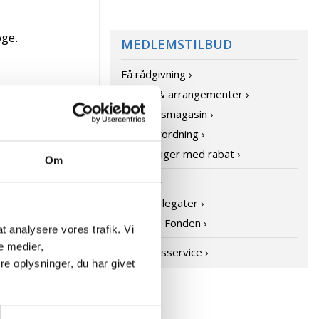
øge.
MEDLEMSTILBUD
Få rådgivning ›
Kurser & arrangementer ›
ka
Medlemsmagasin ›
Bisidderordning ›
Ferieboliger med rabat ›
Om
Legater
Andre legater ›
Elsass Fonden ›
 at analysere vores trafik. Vi
e medier,
Medlemsservice ›
rmål
e oplysninger, du har givet