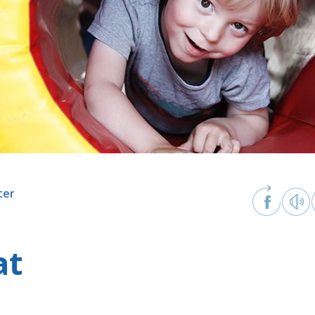
ter
at