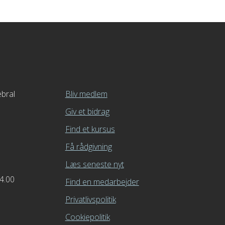
bral
Bliv medlem
Giv et bidrag
Find et kursus
Få rådgivning
Læs seneste nyt
14.00
Find en medarbejder
Privatlivspolitik
Cookiepolitik