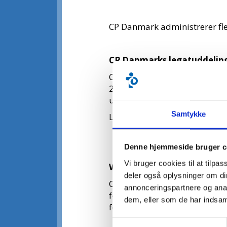
CP Danmark administrerer fle
CP Danmarks legatuddelin
CP Danmarks legater er tænkt 
2.000–3.000 kroner. Du kan s
udgangspunkt kan du ikke mod
Samtykke
Legaterne uddeles hver andet 
Denne hjemmeside bruger c
Vi bruger cookies til at tilpas
Willy Kunsts Fond
deler også oplysninger om di
CP Danmark administrerer ogs
annonceringspartnere og anal
for voksne med cerebral pares
dem, eller som de har indsaml
foråret 2027.
Samtykkevalg