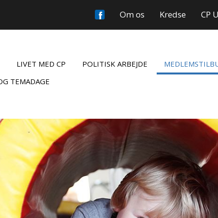
Om os
Kredse
CP 
LIVET MED CP
POLITISK ARBEJDE
MEDLEMSTILB
OG TEMADAGE