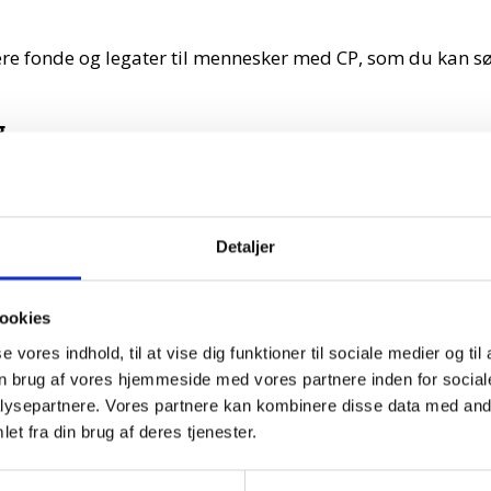
re fonde og legater til mennesker med CP, som du kan s
g
som en støtte i hverdagen og uddeles i portioner på cir
øge, uanset om du er medlem eller ej, men som
tage støtte to gange i træk.
Detaljer
år. Næste uddeling bliver i foråret 2028.
ookies
se vores indhold, til at vise dig funktioner til sociale medier og til
n brug af vores hjemmeside med vores partnere inden for social
å Willy Kunsts Fond, som yder støtte til uddannelsesfo
ysepartnere. Vores partnere kan kombinere disse data med andr
e. Legaterne uddeles hvert år. Næste uddeling bliver i
et fra din brug af deres tjenester.