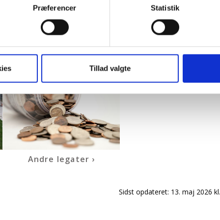
Præferencer
Statistik
g legater, som kan være relevante for dig. Se mere neden
ies
Tillad valgte
Andre legater
Sidst opdateret:
13. maj 2026 kl