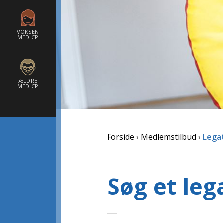
VOKSEN
MED CP
ÆLDRE
MED CP
Forside
Medlemstilbud
Lega
Søg et leg