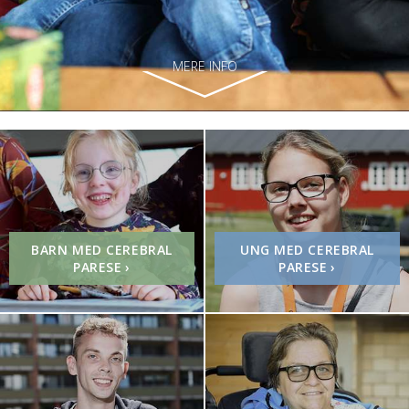
MERE INFO
BARN MED CEREBRAL
UNG MED CEREBRAL
PARESE
›
PARESE
›