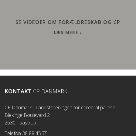
SE VIDEOER OM FORÆLDRESKAB OG CP
LÆS MERE
›
KONTAKT
CP
DANMARK
CP Danmark - Landsforeningen for cerebral parese
Blekinge Boulevard 2
2630 Taastrup
Telefon 38 88 45 75