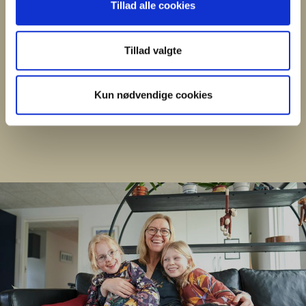
Tillad alle cookies
Tillad valgte
FÅ RÅDGIVNING
Kun nødvendige cookies
LÆS MERE
›