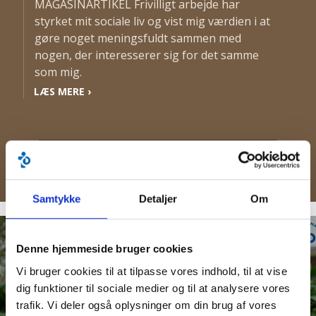
MAGASINARTIKEL Frivilligt arbejde har
styrket mit sociale liv og vist mig værdien i at
gøre noget meningsfuldt sammen med
nogen, der interesserer sig for det samme
som mig.
LÆS MERE
›
TILMELDING TIL NYHEDSBREV
›
Samtykke
Detaljer
Om
Denne hjemmeside bruger cookies
Vi bruger cookies til at tilpasse vores indhold, til at vise
dig funktioner til sociale medier og til at analysere vores
trafik. Vi deler også oplysninger om din brug af vores