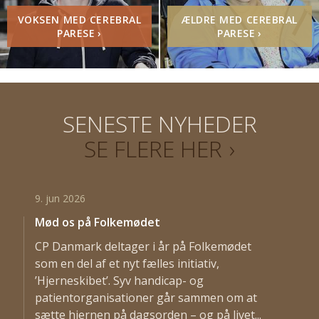
VOKSEN MED CEREBRAL
ÆLDRE MED CEREBRAL
PARESE
›
PARESE
›
SENESTE NYHEDER
SE FLERE HER
›
9. jun 2026
Mød os på Folkemødet
CP Danmark deltager i år på Folkemødet
som en del af et nyt fælles initiativ,
’Hjerneskibet’. Syv handicap- og
patientorganisationer går sammen om at
sætte hjernen på dagsorden – og på livet...