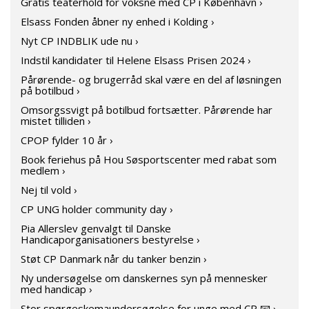
Gratis teaterhold for voksne med CP i København ›
Elsass Fonden åbner ny enhed i Kolding ›
Nyt CP INDBLIK ude nu ›
Indstil kandidater til Helene Elsass Prisen 2024 ›
Pårørende- og brugerråd skal være en del af løsningen
på botilbud ›
Omsorgssvigt på botilbud fortsætter. Pårørende har
mistet tilliden ›
CPOP fylder 10 år ›
Book feriehus på Hou Søsportscenter med rabat som
medlem ›
Nej til vold ›
CP UNG holder community day ›
Pia Allerslev genvalgt til Danske
Handicaporganisationers bestyrelse ›
Støt CP Danmark når du tanker benzin ›
Ny undersøgelse om danskernes syn på mennesker
med handicap ›
Stor spørgeskemaundersøgelse for unge med CP 📧 ›