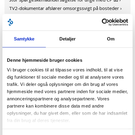
TV2-dokumentar afslører omsorgssvigt på bosteder ›
Den politiske sæson er skudt i gang ›
Nu er det lettere for mennesker med handicap at få
naturoplevelser ›
Gennembrud for erhvervsuddannelser på årets
Samtykke
Detaljer
Om
socialpolitiske topmøde ›
Landsformand Kasper Hjulmand besøgte internationalt
CP fodbold stævne ›
Denne hjemmeside bruger cookies
Tidligere anbragte i sær- og åndssvageforsorgen får nu
en undskyldning ›
Vi bruger cookies til at tilpasse vores indhold, til at vise
dig funktioner til sociale medier og til at analysere vores
Hør eller genhør podcastserien 'En helt særlig familie' ›
trafik. Vi deler også oplysninger om din brug af vores
Modtag nyhedsbrev ›
hjemmeside med vores partnere inden for sociale medier,
Landsmøde 2024 ›
annonceringspartnere og analysepartnere. Vores
Hvem skal hædres med Helene Elsass Prisen 2025? ›
partnere kan kombinere disse data med andre
Danmark har også brug for et voksenløft på
oplysninger, du har givet dem, eller som de har indsamlet
handicapområdet ›
fra din brug af deres tjenester.
Læse- og skriveadgang til Digital Post ›
CP INDBLIK udkommer 4 gange i 2025 ›