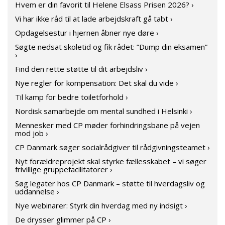
Hvem er din favorit til Helene Elsass Prisen 2026? ›
Vi har ikke råd til at lade arbejdskraft gå tabt ›
Opdagelsestur i hjernen åbner nye døre ›
Søgte nedsat skoletid og fik rådet: ”Dump din eksamen”
›
Find den rette støtte til dit arbejdsliv ›
Nye regler for kompensation: Det skal du vide ›
Til kamp for bedre toiletforhold ›
Nordisk samarbejde om mental sundhed i Helsinki ›
Mennesker med CP møder forhindringsbane på vejen
mod job ›
CP Danmark søger socialrådgiver til rådgivningsteamet ›
Nyt forældreprojekt skal styrke fællesskabet – vi søger
frivillige gruppefacilitatorer ›
Søg legater hos CP Danmark – støtte til hverdagsliv og
uddannelse ›
Nye webinarer: Styrk din hverdag med ny indsigt ›
De drysser glimmer på CP ›