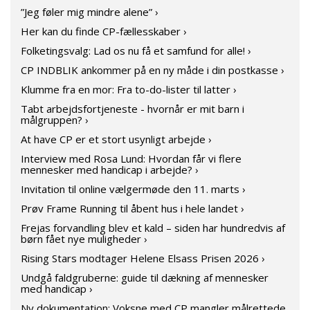
”Jeg føler mig mindre alene” ›
Her kan du finde CP-fællesskaber ›
Folketingsvalg: Lad os nu få et samfund for alle! ›
CP INDBLIK ankommer på en ny måde i din postkasse ›
Klumme fra en mor: Fra to-do-lister til latter ›
Tabt arbejdsfortjeneste - hvornår er mit barn i
målgruppen? ›
At have CP er et stort usynligt arbejde ›
Interview med Rosa Lund: Hvordan får vi flere
mennesker med handicap i arbejde? ›
Invitation til online vælgermøde den 11. marts ›
Prøv Frame Running til åbent hus i hele landet ›
Frejas forvandling blev et kald – siden har hundredvis af
børn fået nye muligheder ›
Rising Stars modtager Helene Elsass Prisen 2026 ›
Undgå faldgruberne: guide til dækning af mennesker
med handicap ›
Ny dokumentation: Voksne med CP mangler målrettede