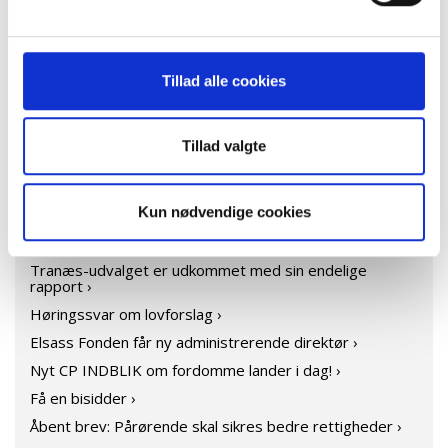
På cykel til Paris ›
CP Danmark får ny direktør ›
CP Danmark på Folkemødet 2024 ›
Tillad alle cookies
Katastrofal politisk aftale om handicapområdet ›
Ny pårørendeundersøgelse ›
Demonstration den 22. maj ›
Tillad valgte
CP Danmark skriver under på åbent brev til regeringen ›
Udkast fra forhandlinger om ny aftale for
Kun nødvendige cookies
handicapområdet bekymrer! ›
Emma Lund vinder Helene Elsass Prisen 2024 ›
Tranæs-udvalget er udkommet med sin endelige
rapport ›
Høringssvar om lovforslag ›
Elsass Fonden får ny administrerende direktør ›
Nyt CP INDBLIK om fordomme lander i dag! ›
Få en bisidder ›
Åbent brev: Pårørende skal sikres bedre rettigheder ›