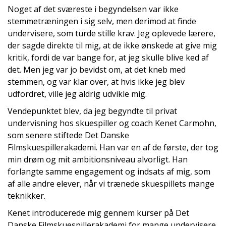
Noget af det sværeste i begyndelsen var ikke
stemmetræningen i sig selv, men derimod at finde
undervisere, som turde stille krav. Jeg oplevede lærere,
der sagde direkte til mig, at de ikke ønskede at give mig
kritik, fordi de var bange for, at jeg skulle blive ked af
det. Men jeg var jo bevidst om, at det kneb med
stemmen, og var klar over, at hvis ikke jeg blev
udfordret, ville jeg aldrig udvikle mig.
Vendepunktet blev, da jeg begyndte til privat
undervisning hos skuespiller og coach Kenet Carmohn,
som senere stiftede Det Danske
Filmskuespillerakademi. Han var en af de første, der tog
min drøm og mit ambitionsniveau alvorligt. Han
forlangte samme engagement og indsats af mig, som
af alle andre elever, når vi trænede skuespillets mange
teknikker.
Kenet introducerede mig gennem kurser på Det
Danske Filmskuespillerakademi for mange undervisere,