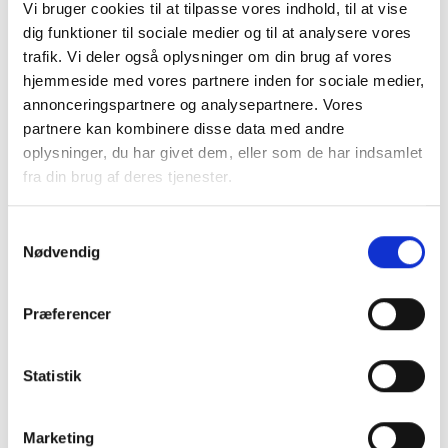
Vi bruger cookies til at tilpasse vores indhold, til at vise
dig funktioner til sociale medier og til at analysere vores
trafik. Vi deler også oplysninger om din brug af vores
Sidst opdateret:
28. maj 2026 kl.14:55
hjemmeside med vores partnere inden for sociale medier,
annonceringspartnere og analysepartnere. Vores
partnere kan kombinere disse data med andre
BLIV MEDLEM ›
oplysninger, du har givet dem, eller som de har indsamlet
fra din brug af deres tjenester.
FÅ RÅDGIVNING ›
Samtykkevalg
KURSER & ARRANGEMENTER ›
Nødvendig
Præferencer
NYHEDER
Ny podcast: Når CP bliver en del af familien ›
Statistik
Nyt CP INDBLIK om seniorlivet med CP ude nu! ›
Moderniseret botilbud til mennesker med CP på vej! ›
Marketing