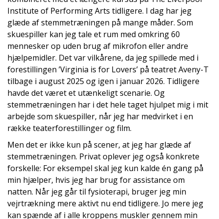
Institute of Performing Arts tidligere. I dag har jeg
glæde af stemmetræningen på mange måder. Som
skuespiller kan jeg tale et rum med omkring 60
mennesker op uden brug af mikrofon eller andre
hjælpemidler. Det var vilkårene, da jeg spillede med i
forestillingen ’Virginia is for Lovers’ på teatret Aveny-T
tilbage i august 2025 og igen i januar 2026. Tidligere
havde det været et utænkeligt scenarie. Og
stemmetræningen har i det hele taget hjulpet mig i mit
arbejde som skuespiller, når jeg har medvirket i en
række teaterforestillinger og film.
Men det er ikke kun på scener, at jeg har glæde af
stemmetræningen. Privat oplever jeg også konkrete
forskelle: For eksempel skal jeg kun kalde én gang på
min hjælper, hvis jeg har brug for assistance om
natten. Når jeg går til fysioterapi, bruger jeg min
vejrtrækning mere aktivt nu end tidligere. Jo mere jeg
kan spænde af i alle kroppens muskler gennem min