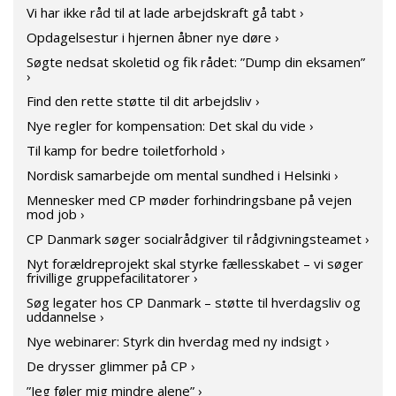
Vi har ikke råd til at lade arbejdskraft gå tabt ›
Opdagelsestur i hjernen åbner nye døre ›
Søgte nedsat skoletid og fik rådet: ”Dump din eksamen”
›
Find den rette støtte til dit arbejdsliv ›
Nye regler for kompensation: Det skal du vide ›
Til kamp for bedre toiletforhold ›
Nordisk samarbejde om mental sundhed i Helsinki ›
Mennesker med CP møder forhindringsbane på vejen
mod job ›
CP Danmark søger socialrådgiver til rådgivningsteamet ›
Nyt forældreprojekt skal styrke fællesskabet – vi søger
frivillige gruppefacilitatorer ›
Søg legater hos CP Danmark – støtte til hverdagsliv og
uddannelse ›
Nye webinarer: Styrk din hverdag med ny indsigt ›
De drysser glimmer på CP ›
”Jeg føler mig mindre alene” ›