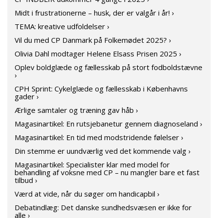
Midt i frustrationerne – husk, der er valgår i år! ›
TEMA: kreative udfoldelser ›
Vil du med CP Danmark på Folkemødet 2025? ›
Olivia Dahl modtager Helene Elsass Prisen 2025 ›
Oplev boldglæde og fællesskab på stort fodboldstævne
›
CPH Sprint: Cykelglæde og fællesskab i Københavns
gader ›
Ærlige samtaler og træning gav håb ›
Magasinartikel: En rutsjebanetur gennem diagnoseland ›
Magasinartikel: En tid med modstridende følelser ›
Din stemme er uundværlig ved det kommende valg ›
Magasinartikel: Specialister klar med model for
behandling af voksne med CP – nu mangler bare et fast
tilbud ›
Værd at vide, når du søger om handicapbil ›
Debatindlæg: Det danske sundhedsvæsen er ikke for
alle ›