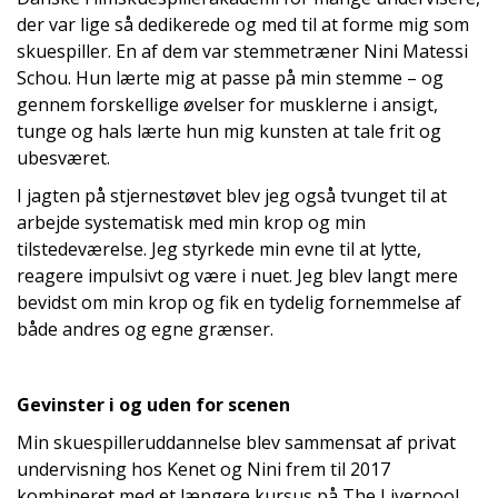
der var lige så dedikerede og med til at forme mig som
skuespiller. En af dem var stemmetræner Nini Matessi
Schou. Hun lærte mig at passe på min stemme – og
gennem forskellige øvelser for musklerne i ansigt,
tunge og hals lærte hun mig kunsten at tale frit og
ubesværet.
I jagten på stjernestøvet blev jeg også tvunget til at
arbejde systematisk med min krop og min
tilstedeværelse. Jeg styrkede min evne til at lytte,
reagere impulsivt og være i nuet. Jeg blev langt mere
bevidst om min krop og fik en tydelig fornemmelse af
både andres og egne grænser.
Gevinster i og uden for scenen
Min skuespilleruddannelse blev sammensat af privat
undervisning hos Kenet og Nini frem til 2017
kombineret med et længere kursus på The Liverpool