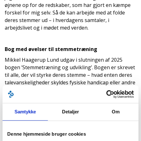
øjnene op for de redskaber, som har gjort en kæmpe
forskel for mig selv. Så de kan arbejde med at folde
deres stemmer ud – i hverdagens samtaler, i
arbejdslivet og i mødet med verden.
Bog med øvelser til stemmetræning
Mikkel Haagerup Lund udgav i slutningen af 2025
bogen ’Stemmetræning og udvikling’. Bogen er skrevet
til alle, der vil styrke deres stemme – hvad enten deres
talevanskeligheder skyldes fysiske handicap eller andre
udfordringer. Den kan købes hos boghandlere og
online, blandt andet på saxo.com – på dansk og
engelsk.
Samtykke
Detaljer
Om
Artiklen er bragt i magasinet CP INDBLIK nr. 2 2026
Denne hjemmeside bruger cookies
Læs magasinet her