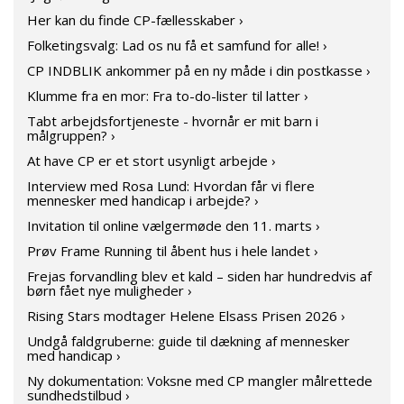
Her kan du finde CP-fællesskaber ›
Folketingsvalg: Lad os nu få et samfund for alle! ›
CP INDBLIK ankommer på en ny måde i din postkasse ›
Klumme fra en mor: Fra to-do-lister til latter ›
Tabt arbejdsfortjeneste - hvornår er mit barn i
målgruppen? ›
At have CP er et stort usynligt arbejde ›
Interview med Rosa Lund: Hvordan får vi flere
mennesker med handicap i arbejde? ›
Invitation til online vælgermøde den 11. marts ›
Prøv Frame Running til åbent hus i hele landet ›
Frejas forvandling blev et kald – siden har hundredvis af
børn fået nye muligheder ›
Rising Stars modtager Helene Elsass Prisen 2026 ›
Undgå faldgruberne: guide til dækning af mennesker
med handicap ›
Ny dokumentation: Voksne med CP mangler målrettede
sundhedstilbud ›