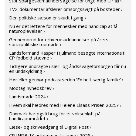
Stor spørgeskemaundersøgelse for unge med CP 📧 ›
TV2-dokumentar afslører omsorgssvigt på bosteder ›
Den politiske sæson er skudt i gang ›
Nu er det lettere for mennesker med handicap at få
naturoplevelser ›
Gennembrud for erhvervsuddannelser på årets
socialpolitiske topmøde ›
Landsformand Kasper Hjulmand besøgte internationalt
CP fodbold stævne ›
Tidligere anbragte i sær- og åndssvageforsorgen får nu
en undskyldning ›
Hør eller genhør podcastserien 'En helt særlig familie' ›
Modtag nyhedsbrev ›
Landsmøde 2024 ›
Hvem skal hædres med Helene Elsass Prisen 2025? ›
Danmark har også brug for et voksenløft på
handicapområdet ›
Læse- og skriveadgang til Digital Post ›
CP INDBLIK udkommer 4 gange i 2025 ›