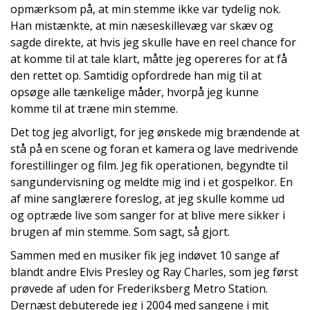
opmærksom på, at min stemme ikke var tydelig nok.
Han mistænkte, at min næseskillevæg var skæv og
sagde direkte, at hvis jeg skulle have en reel chance for
at komme til at tale klart, måtte jeg opereres for at få
den rettet op. Samtidig opfordrede han mig til at
opsøge alle tænkelige måder, hvorpå jeg kunne
komme til at træne min stemme.
Det tog jeg alvorligt, for jeg ønskede mig brændende at
stå på en scene og foran et kamera og lave medrivende
forestillinger og film. Jeg fik operationen, begyndte til
sangundervisning og meldte mig ind i et gospelkor. En
af mine sanglærere foreslog, at jeg skulle komme ud
og optræde live som sanger for at blive mere sikker i
brugen af min stemme. Som sagt, så gjort.
Sammen med en musiker fik jeg indøvet 10 sange af
blandt andre Elvis Presley og Ray Charles, som jeg først
prøvede af uden for Frederiksberg Metro Station.
Dernæst debuterede jeg i 2004 med sangene i mit