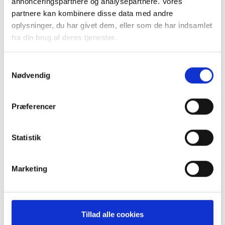
annonceringspartnere og analysepartnere. Vores
partnere kan kombinere disse data med andre
oplysninger, du har givet dem, eller som de har indsamlet
I dag er der faldet mere ro over Ronjas og Signes
fra din brug af deres tjenester.
hverdag end der var, da Ronja var helt lille, hvor alt
handlede om at få styr på hendes behandling.
Samtykkevalg
Nødvendig
Artiklen er bragt i vores medlemsmagasin CP
Præferencer
INDBLIK nr. 2 2025
Læs magasinet her
Statistik
Marketing
BLIV MEDLEM ›
FÅ RÅDGIVNING ›
Tillad alle cookies