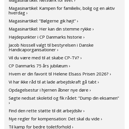
Magasinartikel: Netværk for livet ›
Magasinartikel: Kampen for familieliv, bolig og en aktiv
hverdag ›
Magasinartikel: ”Bølgerne gik højt” ›
Magasinartikel: Her kan din stemme rykke ›
Højdepunkter i CP Danmarks historie ›
Jacob Nossell valgt til bestyrelsen i Danske
Handicaporganisationer ›
Vil du være med til at skabe CP-TV? ›
CP Danmarks 75 års jubilæum ›
Hvem er din favorit til Helene Elsass Prisen 2026? ›
Vi har ikke råd til at lade arbejdskraft gå tabt ›
Opdagelsestur i hjernen åbner nye døre ›
Søgte nedsat skoletid og fik rådet: ”Dump din eksamen”
›
Find den rette støtte til dit arbejdsliv ›
Nye regler for kompensation: Det skal du vide ›
Til kamp for bedre toiletforhold ›