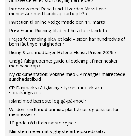
At have CP er et stort usynligt arbejde ›
Interview med Rosa Lund: Hvordan får vi flere
mennesker med handicap i arbejde? ›
Invitation til online vælgermøde den 11. marts ›
Prøv Frame Running til åbent hus i hele landet ›
Frejas forvandling blev et kald – siden har hundredvis af
børn fået nye muligheder ›
Rising Stars modtager Helene Elsass Prisen 2026 ›
Undgå faldgruberne: guide til dækning af mennesker
med handicap ›
Ny dokumentation: Voksne med CP mangler målrettede
sundhedstilbud ›
CP Danmarks rådgivning styrkes med ekstra
socialrådgiver ›
Island med bærestol og gå-på-mod ›
Verden rundt med primus, plaststrips og passion for
mennesker ›
10 gode råd til din næste rejse ›
Min stemme er mit vigtigste arbejdsredskab ›