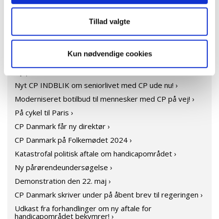
KURSER & ARRANGEMENTER ›
Tillad valgte
NYHEDER
Kun nødvendige cookies
Ny podcast: Når CP bliver en del af familien ›
Nyt CP INDBLIK om seniorlivet med CP ude nu! ›
Moderniseret botilbud til mennesker med CP på vej! ›
På cykel til Paris ›
CP Danmark får ny direktør ›
CP Danmark på Folkemødet 2024 ›
Katastrofal politisk aftale om handicapområdet ›
Ny pårørendeundersøgelse ›
Demonstration den 22. maj ›
CP Danmark skriver under på åbent brev til regeringen ›
Udkast fra forhandlinger om ny aftale for
handicapområdet bekymrer! ›