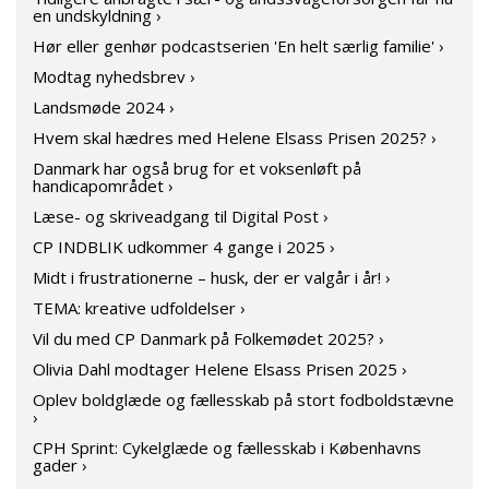
en undskyldning ›
Hør eller genhør podcastserien 'En helt særlig familie' ›
Modtag nyhedsbrev ›
Landsmøde 2024 ›
Hvem skal hædres med Helene Elsass Prisen 2025? ›
Danmark har også brug for et voksenløft på
handicapområdet ›
Læse- og skriveadgang til Digital Post ›
CP INDBLIK udkommer 4 gange i 2025 ›
Midt i frustrationerne – husk, der er valgår i år! ›
TEMA: kreative udfoldelser ›
Vil du med CP Danmark på Folkemødet 2025? ›
Olivia Dahl modtager Helene Elsass Prisen 2025 ›
Oplev boldglæde og fællesskab på stort fodboldstævne
›
CPH Sprint: Cykelglæde og fællesskab i Københavns
gader ›