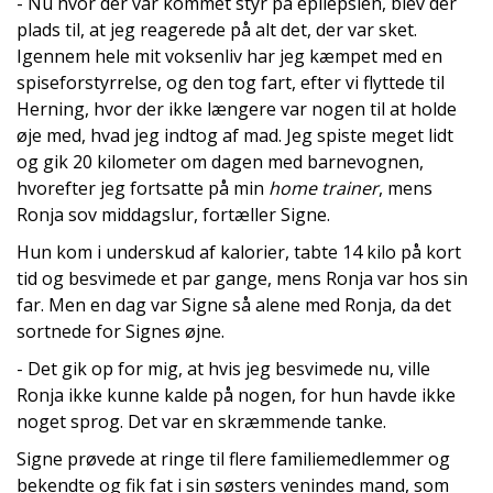
- Nu hvor der var kommet styr på epilepsien, blev der
plads til, at jeg reagerede på alt det, der var sket.
Igennem hele mit voksenliv har jeg kæmpet med en
spiseforstyrrelse, og den tog fart, efter vi flyttede til
Herning, hvor der ikke længere var nogen til at holde
øje med, hvad jeg indtog af mad. Jeg spiste meget lidt
og gik 20 kilometer om dagen med barnevognen,
hvorefter jeg fortsatte på min
home trainer
, mens
Ronja sov middagslur, fortæller Signe.
Hun kom i underskud af kalorier, tabte 14 kilo på kort
tid og besvimede et par gange, mens Ronja var hos sin
far. Men en dag var Signe så alene med Ronja, da det
sortnede for Signes øjne.
- Det gik op for mig, at hvis jeg besvimede nu, ville
Ronja ikke kunne kalde på nogen, for hun havde ikke
noget sprog. Det var en skræmmende tanke.
Signe prøvede at ringe til flere familiemedlemmer og
bekendte og fik fat i sin søsters venindes mand, som