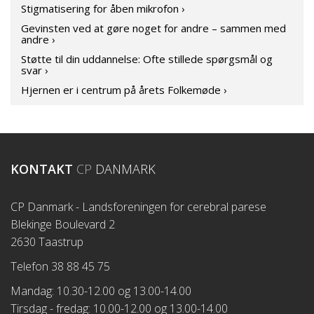
Stigmatisering for åben mikrofon ›
Gevinsten ved at gøre noget for andre – sammen med
andre ›
Støtte til din uddannelse: Ofte stillede spørgsmål og
svar ›
Hjernen er i centrum på årets Folkemøde ›
KONTAKT
CP
DANMARK
CP Danmark - Landsforeningen for cerebral parese
Blekinge Boulevard 2
2630 Taastrup
Telefon 38 88 45 75
Mandag: 10.30-12.00 og 13.00-14.00
Tirsdag - fredag: 10.00-12.00 og 13.00-14.00