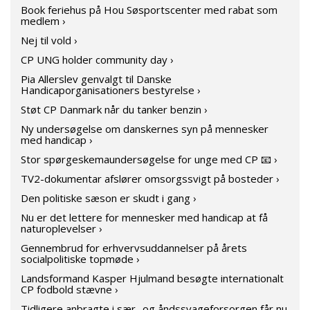
Book feriehus på Hou Søsportscenter med rabat som
medlem ›
Nej til vold ›
CP UNG holder community day ›
Pia Allerslev genvalgt til Danske
Handicaporganisationers bestyrelse ›
Støt CP Danmark når du tanker benzin ›
Ny undersøgelse om danskernes syn på mennesker
med handicap ›
Stor spørgeskemaundersøgelse for unge med CP 📧 ›
TV2-dokumentar afslører omsorgssvigt på bosteder ›
Den politiske sæson er skudt i gang ›
Nu er det lettere for mennesker med handicap at få
naturoplevelser ›
Gennembrud for erhvervsuddannelser på årets
socialpolitiske topmøde ›
Landsformand Kasper Hjulmand besøgte internationalt
CP fodbold stævne ›
Tidligere anbragte i sær- og åndssvageforsorgen får nu