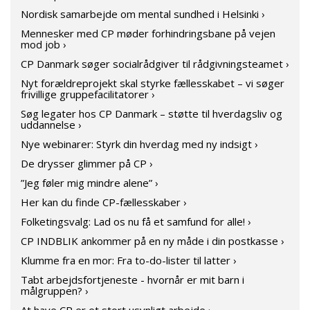
Nordisk samarbejde om mental sundhed i Helsinki ›
Mennesker med CP møder forhindringsbane på vejen
mod job ›
CP Danmark søger socialrådgiver til rådgivningsteamet ›
Nyt forældreprojekt skal styrke fællesskabet – vi søger
frivillige gruppefacilitatorer ›
Søg legater hos CP Danmark – støtte til hverdagsliv og
uddannelse ›
Nye webinarer: Styrk din hverdag med ny indsigt ›
De drysser glimmer på CP ›
”Jeg føler mig mindre alene” ›
Her kan du finde CP-fællesskaber ›
Folketingsvalg: Lad os nu få et samfund for alle! ›
CP INDBLIK ankommer på en ny måde i din postkasse ›
Klumme fra en mor: Fra to-do-lister til latter ›
Tabt arbejdsfortjeneste - hvornår er mit barn i
målgruppen? ›