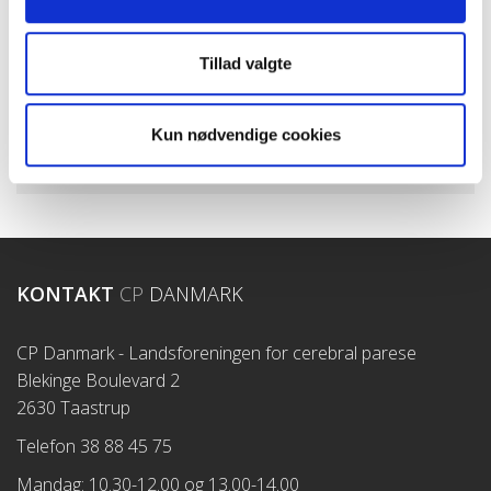
4. oktober – Walk & talk ›
10. oktober – Musicalen ’Fang Vinden’ ›
Tillad valgte
10.-12. oktober – Slap af-weekend ved Slettestrand ›
14. november – Julebanko ›
Kun nødvendige cookies
1. november – Bowling og brunch ›
1. november – Bowling ›
KONTAKT
CP
DANMARK
CP Danmark - Landsforeningen for cerebral parese
Blekinge Boulevard 2
2630 Taastrup
Telefon 38 88 45 75
Mandag: 10.30-12.00 og 13.00-14.00